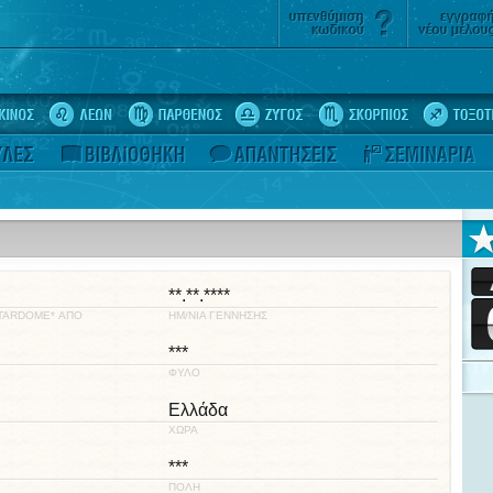
**.**.****
STARDOME* ΑΠΟ
ΗΜ/ΝΙΑ ΓΕΝΝΗΣΗΣ
***
ΦΥΛΟ
Ελλάδα
ΧΩΡΑ
***
ΠΟΛΗ