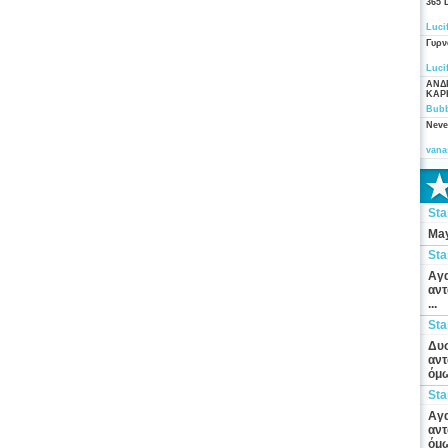
365 
Luci
Γυρν
Luci
ΑΝΔ
ΚΑΡ
Bubb
Neve
vana
St
May
St
Αγα
αντ
...
St
Δυσ
αντ
όμω
St
Αγα
αντ
όμω