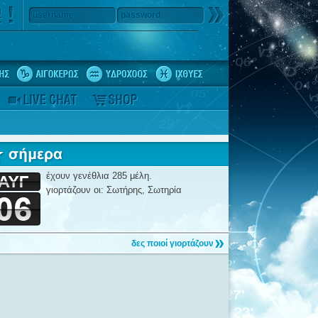
username
password
έχουν γενέθλια 285 μέλη.
γιορτάζουν οι: Σωτήρης, Σωτηρία
δες ποιοί γιορτάζουν