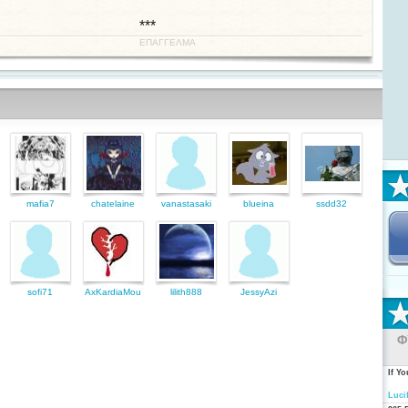
***
ΕΠΑΓΓΕΛΜΑ
mafia7
chatelaine
vanastasaki
blueina
ssdd32
sofi71
AxKardiaMou
lilith888
JessyAzi
Φ
If Y
Luci