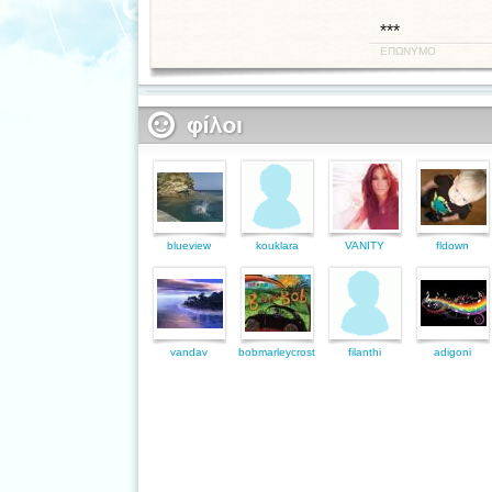
***
ΕΠΩΝΥΜΟ
blueview
kouklara
VANITY
fldown
vandav
bobmarleycrost
filanthi
adigoni