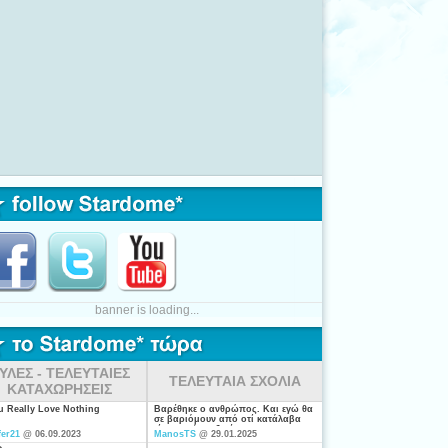
banner is loading...
ΥΛΕΣ - ΤΕΛΕΥΤΑΙΕΣ
ΤΕΛΕΥΤΑΙΑ ΣΧΟΛΙΑ
ΚΑΤΑΧΩΡΗΣΕΙΣ
ou Really Love Nothing
Βαρέθηκε ο ανθρώπος. Και εγώ θα
σε βαριόμουν από οτί κατάλαβα
είσαι από τις ξενέρωτες που
fer21
@ 06.09.2023
ManosTS
@ 29.01.2025
ψάχνουν απλά για "σύζυγο". Η