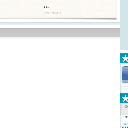
***
ΕΠΑΓΓΕΛΜΑ
Φ
If Y
Luci