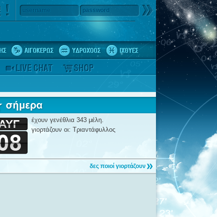
username
password
έχουν γενέθλια 343 μέλη.
γιορτάζουν οι: Τριαντάφυλλος
δες ποιοί γιορτάζουν