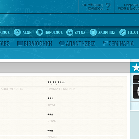
**.**.****
STARDOME* ΑΠΟ
ΗΜ/ΝΙΑ ΓΕΝΝΗΣΗΣ
***
ΦΥΛΟ
***
ΧΩΡΑ
***
ΠΟΛΗ