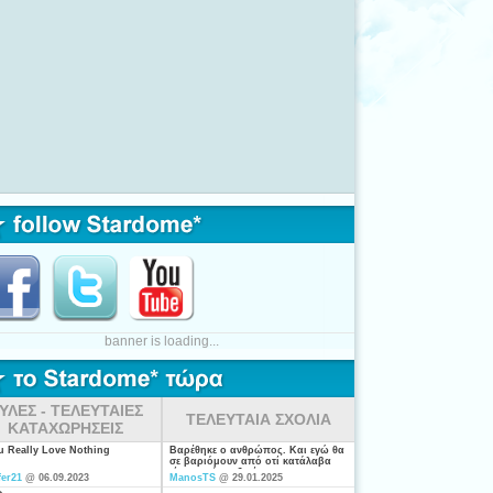
banner is loading...
ΥΛΕΣ - ΤΕΛΕΥΤΑΙΕΣ
ΤΕΛΕΥΤΑΙΑ ΣΧΟΛΙΑ
ΚΑΤΑΧΩΡΗΣΕΙΣ
ou Really Love Nothing
Βαρέθηκε ο ανθρώπος. Και εγώ θα
σε βαριόμουν από οτί κατάλαβα
είσαι από τις ξενέρωτες που
fer21
@ 06.09.2023
ManosTS
@ 29.01.2025
ψάχνουν απλά για "σύζυγο". Η