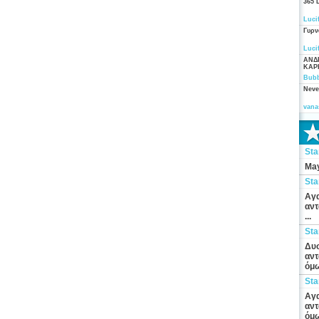
365 
Luci
Γυρν
Luci
ΑΝΔ
ΚΑΡ
Bubb
Neve
vana
St
May
St
Αγα
αντ
...
St
Δυσ
αντ
όμω
St
Αγα
αντ
όμω