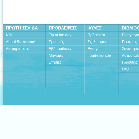
ΠΡΩΤΗ ΣΕΛΙΔΑ
ΠΡΟΒΛΕΨΕΙΣ
ΦΥΛΕΣ
ΒΙΒΛΙΟ
Νέα
Tip of the day
Πρόσφατα
Εισαγωγι
About
Stardome*
Ερωτικές
Σχολιασμένα
Για προχ
Διαφημιστείτε
Εβδομαδιαίες
Ενεργά
Συναστρίε
Μηνιαίες
Γράψε και εσύ
Άστρο-Lif
Ετήσιες
Γλωσσάρι
FAQ