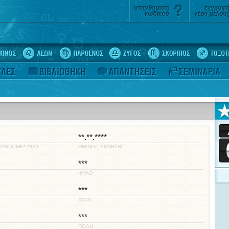
**.**.****
STARDOME* ΑΠΟ
ΗΜ/ΝΙΑ ΓΕΝΝΗΣΗΣ
***
ΦΥΛΟ
***
ΧΩΡΑ
***
ΠΟΛΗ