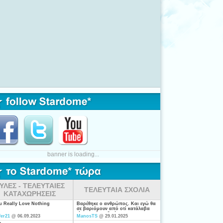
banner is loading...
ΥΛΕΣ - ΤΕΛΕΥΤΑΙΕΣ
ΤΕΛΕΥΤΑΙΑ ΣΧΟΛΙΑ
ΚΑΤΑΧΩΡΗΣΕΙΣ
ou Really Love Nothing
Βαρέθηκε ο ανθρώπος. Και εγώ θα
σε βαριόμουν από οτί κατάλαβα
είσαι από τις ξενέρωτες που
fer21
@ 06.09.2023
ManosTS
@ 29.01.2025
ψάχνουν απλά για "σύζυγο". Η