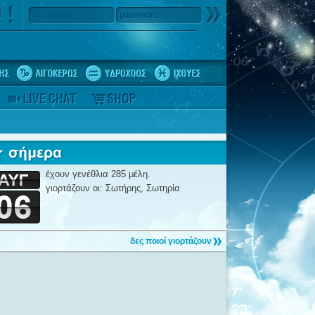
username
password
έχουν γενέθλια 285 μέλη.
γιορτάζουν οι: Σωτήρης, Σωτηρία
δες ποιοί γιορτάζουν