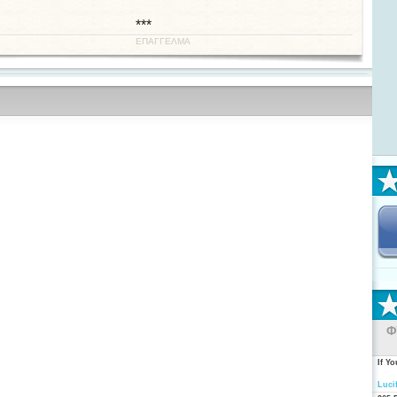
***
ΕΠΑΓΓΕΛΜΑ
Φ
If Y
Luci