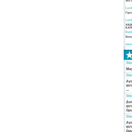
365 
Luci
Γυρν
Luci
ΑΝΔ
ΚΑΡ
Bubb
Neve
vana
St
May
St
Αγα
αντ
...
St
Δυσ
αντ
όμω
St
Αγα
αντ
όμω