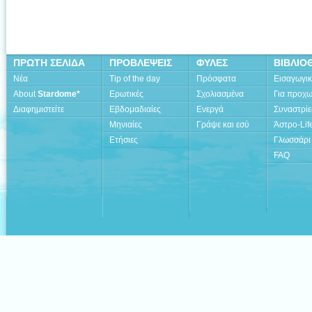
ΠΡΩΤΗ ΣΕΛΙΔΑ
ΠΡΟΒΛΕΨΕΙΣ
ΦΥΛΕΣ
ΒΙΒΛΙΟ
Νέα
Tip of the day
Πρόσφατα
Εισαγωγι
About
Stardome*
Ερωτικές
Σχολιασμένα
Για προχ
Διαφημιστείτε
Εβδομαδιαίες
Ενεργά
Συναστρίε
Μηνιαίες
Γράψε και εσύ
Άστρο-Lif
Ετήσιες
Γλωσσάρι
FAQ