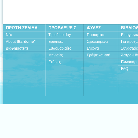
ΠΡΩΤΗ ΣΕΛΙΔΑ
ΠΡΟΒΛΕΨΕΙΣ
ΦΥΛΕΣ
ΒΙΒΛΙΟ
Νέα
Tip of the day
Πρόσφατα
Εισαγωγι
About
Stardome*
Ερωτικές
Σχολιασμένα
Για προχ
Διαφημιστείτε
Εβδομαδιαίες
Ενεργά
Συναστρίε
Μηνιαίες
Γράψε και εσύ
Άστρο-Lif
Ετήσιες
Γλωσσάρι
FAQ