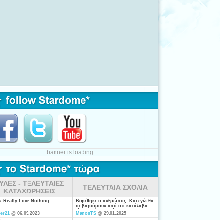
banner is loading...
ΥΛΕΣ - ΤΕΛΕΥΤΑΙΕΣ
ΤΕΛΕΥΤΑΙΑ ΣΧΟΛΙΑ
ΚΑΤΑΧΩΡΗΣΕΙΣ
ou Really Love Nothing
Βαρέθηκε ο ανθρώπος. Και εγώ θα
σε βαριόμουν από οτί κατάλαβα
είσαι από τις ξενέρωτες που
fer21
@ 06.09.2023
ManosTS
@ 29.01.2025
ψάχνουν απλά για "σύζυγο". Η