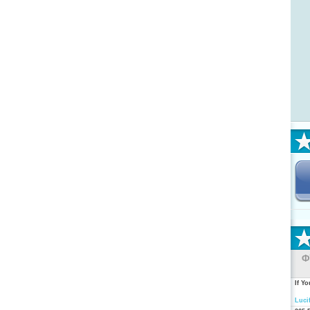
Φ
If Y
Luci