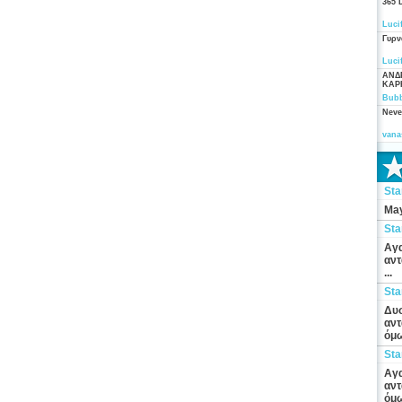
365 
Luci
Γυρν
Luci
ΑΝΔ
ΚΑΡ
Bubb
Neve
vana
St
May
St
Αγα
αντ
...
St
Δυσ
αντ
όμω
St
Αγα
αντ
όμω