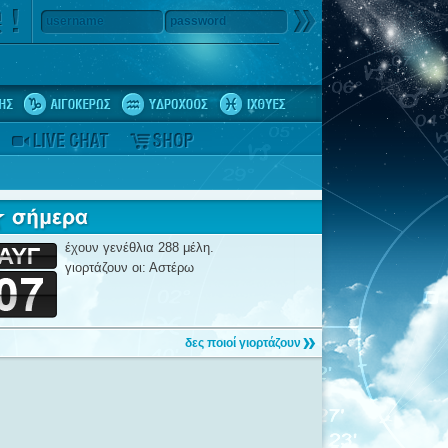
username
password
έχουν γενέθλια 288 μέλη.
γιορτάζουν οι: Αστέρω
δες ποιοί γιορτάζουν