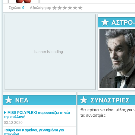
Σχόλια:
0
Αξιολόγηση:
banner is loading...
Θα πρέπει να είσαι μέλος για ν
Η MISS POLYPLEXI παρουσιάζει τη νέα
τις συναστρίες
της συλλογή
03.12.2020
Ταύροι και Καρκίνοι, γεννημένοι για
παιχνίδι!