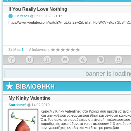
If You Really Love Nothing
Lucifer21
@ 06.09.2023 21:15
https://www.youtube.com/watch?v=gLk8i2zw2jU&list=FL-WKVFBkcYGbS4h
Σχόλια:
1
Αξιολόγηση:
banner is loading
My Kinky Valentine
Stardome*
@ 14.02.2019
ΚριόςMy Kinky Valentine: στο Κριάρι σου αρέσει να είναι 
Και μην κάθεσαι να φαντάζεσαι έθιμα και σεντόνια καικοκ
Όχι. Του αρκεί να παραδεχτείς ότι είναιο/η καλυτερότερος
παραδεχτείς αρκετάδυνατά να σε ακούσουν 2-3 οικοδομικ
συναγερμοίέχεις ελπίδες και για δεύτερο ραντεβού ...