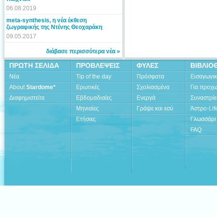
06.08.2019
meta-synthesis, η νέα έκθεση
ζωγραφικής της Ντένης Θεοχαράκη
09.05.2017
διάβασε περισσότερα νέα »
ΠΡΩΤΗ ΣΕΛΙΔΑ
ΠΡΟΒΛΕΨΕΙΣ
ΦΥΛΕΣ
ΒΙΒΛΙΟ
Νέα
Tip of the day
Πρόσφατα
Εισαγωγι
About
Stardome*
Ερωτικές
Σχολιασμένα
Για προχ
Διαφημιστείτε
Εβδομαδιαίες
Ενεργά
Συναστρίε
Μηνιαίες
Γράψε και εσύ
Άστρο-Lif
Ετήσιες
Γλωσσάρι
FAQ