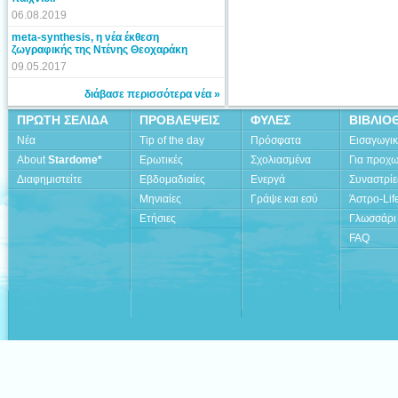
06.08.2019
meta-synthesis, η νέα έκθεση
ζωγραφικής της Ντένης Θεοχαράκη
09.05.2017
διάβασε περισσότερα νέα »
ΠΡΩΤΗ ΣΕΛΙΔΑ
ΠΡΟΒΛΕΨΕΙΣ
ΦΥΛΕΣ
ΒΙΒΛΙΟ
Νέα
Tip of the day
Πρόσφατα
Εισαγωγι
About
Stardome*
Ερωτικές
Σχολιασμένα
Για προχ
Διαφημιστείτε
Εβδομαδιαίες
Ενεργά
Συναστρίε
Μηνιαίες
Γράψε και εσύ
Άστρο-Lif
Ετήσιες
Γλωσσάρι
FAQ