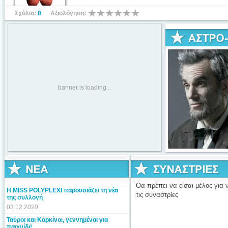
Σχόλια:
0
Αξιολόγηση:
banner is loading...
Θα πρέπει να είσαι μέλος για ν
Η MISS POLYPLEXI παρουσιάζει τη νέα
τις συναστρίες
της συλλογή
03.12.2020
Ταύροι και Καρκίνοι, γεννημένοι για
παιχνίδι!