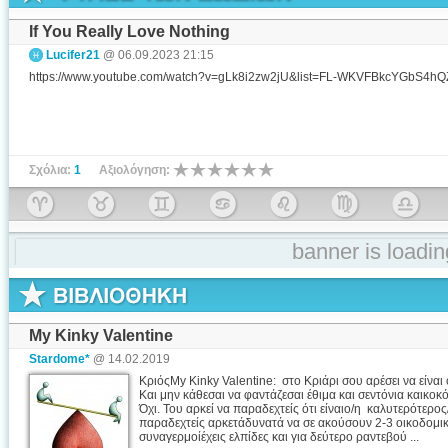
If You Really Love Nothing
Lucifer21
@ 06.09.2023 21:15
https://www.youtube.com/watch?v=gLk8i2zw2jU&list=FL-WKVFBkcYGbS4h
Σχόλια:
1
Αξιολόγηση:
banner is loading
My Kinky Valentine
Stardome*
@ 14.02.2019
ΚριόςMy Kinky Valentine: στο Κριάρι σου αρέσει να είναι 
Και μην κάθεσαι να φαντάζεσαι έθιμα και σεντόνια καικοκ
Όχι. Του αρκεί να παραδεχτείς ότι είναιο/η καλυτερότερος
παραδεχτείς αρκετάδυνατά να σε ακούσουν 2-3 οικοδομικ
συναγερμοίέχεις ελπίδες και για δεύτερο ραντεβού ...