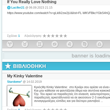
If You Really Love Nothing
Lucifer21
@ 06.09.2023 21:15
https://www.youtube.com/watch?v=gLk8i2zw2jU&list=FL-WKVFBkcYGbS4h
Σχόλια:
1
Αξιολόγηση:
banner is loading
My Kinky Valentine
Stardome*
@ 14.02.2019
ΚριόςMy Kinky Valentine: στο Κριάρι σου αρέσει να είναι 
Και μην κάθεσαι να φαντάζεσαι έθιμα και σεντόνια καικοκ
Όχι. Του αρκεί να παραδεχτείς ότι είναιο/η καλυτερότερος
παραδεχτείς αρκετάδυνατά να σε ακούσουν 2-3 οικοδομικ
συναγερμοίέχεις ελπίδες και για δεύτερο ραντεβού ...