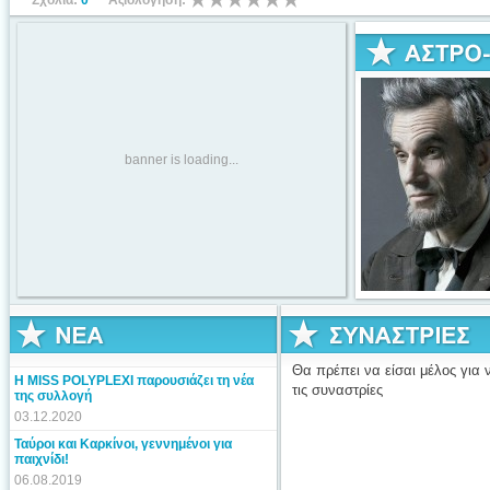
Σχόλια:
0
Αξιολόγηση:
banner is loading...
Θα πρέπει να είσαι μέλος για ν
Η MISS POLYPLEXI παρουσιάζει τη νέα
τις συναστρίες
της συλλογή
03.12.2020
Ταύροι και Καρκίνοι, γεννημένοι για
παιχνίδι!
06.08.2019