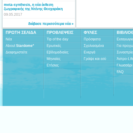
meta-synthesis, η νέα έκθεση
ζωγραφικής της Ντένης Θεοχαράκη
09.05.2017
διάβασε περισσότερα νέα »
ΠΡΩΤΗ ΣΕΛΙΔΑ
ΠΡΟΒΛΕΨΕΙΣ
ΦΥΛΕΣ
ΒΙΒΛΙΟ
Νέα
Tip of the day
Πρόσφατα
Εισαγωγι
About
Stardome*
Ερωτικές
Σχολιασμένα
Για προχ
Διαφημιστείτε
Εβδομαδιαίες
Ενεργά
Συναστρίε
Μηνιαίες
Γράψε και εσύ
Άστρο-Lif
Ετήσιες
Γλωσσάρι
FAQ