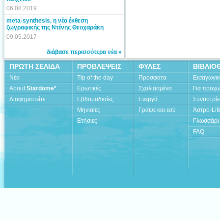
06.08.2019
meta-synthesis, η νέα έκθεση
ζωγραφικής της Ντένης Θεοχαράκη
09.05.2017
διάβασε περισσότερα νέα »
ΠΡΩΤΗ ΣΕΛΙΔΑ
ΠΡΟΒΛΕΨΕΙΣ
ΦΥΛΕΣ
ΒΙΒΛΙΟ
Νέα
Tip of the day
Πρόσφατα
Εισαγωγι
About
Stardome*
Ερωτικές
Σχολιασμένα
Για προχ
Διαφημιστείτε
Εβδομαδιαίες
Ενεργά
Συναστρίε
Μηνιαίες
Γράψε και εσύ
Άστρο-Lif
Ετήσιες
Γλωσσάρι
FAQ