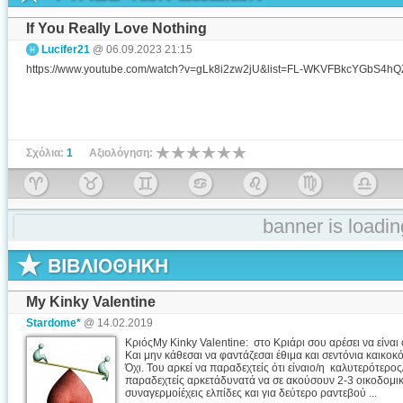
If You Really Love Nothing
Lucifer21
@ 06.09.2023 21:15
https://www.youtube.com/watch?v=gLk8i2zw2jU&list=FL-WKVFBkcYGbS4h
Σχόλια:
1
Αξιολόγηση:
banner is loading
My Kinky Valentine
Stardome*
@ 14.02.2019
ΚριόςMy Kinky Valentine: στο Κριάρι σου αρέσει να είναι 
Και μην κάθεσαι να φαντάζεσαι έθιμα και σεντόνια καικοκ
Όχι. Του αρκεί να παραδεχτείς ότι είναιο/η καλυτερότερος
παραδεχτείς αρκετάδυνατά να σε ακούσουν 2-3 οικοδομικ
συναγερμοίέχεις ελπίδες και για δεύτερο ραντεβού ...