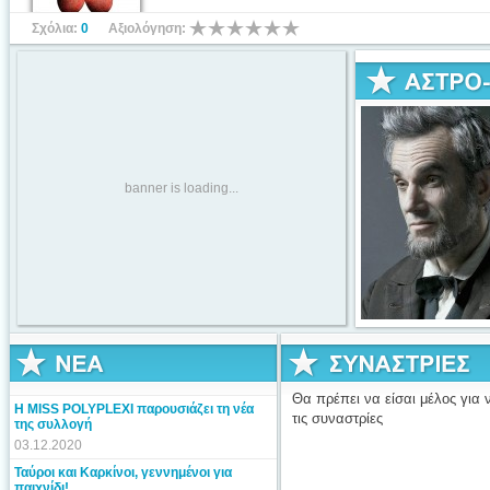
Σχόλια:
0
Αξιολόγηση:
banner is loading...
Θα πρέπει να είσαι μέλος για ν
Η MISS POLYPLEXI παρουσιάζει τη νέα
τις συναστρίες
της συλλογή
03.12.2020
Ταύροι και Καρκίνοι, γεννημένοι για
παιχνίδι!