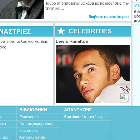
Ταύρο οτιδήποτεέχει να κάνει με τις αισθήσεις, την
Sta
τέχνη και ...
Διό
ψόφ
διάβασε περισσότερα »
μπε
Lewis Hamilton
να είσαι μέλος για να δείς
ρίες
ΒΙΒΛΙΟΘΗΚΗ
ΑΠΑΝΤΗΣΕΙΣ
τα
Εισαγωγικά
Stardome*
απαντήσεις
μένα
Για προχωρημένους
Συναστρίες
ι εσύ
Άστρο-Lifestyle