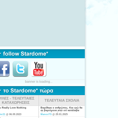
365 Days
Lucifer21
@ 29.08.2023 11:43
e must never be aparthttps://www.youtube.com/watch?v=9uWwvQKGjLI
banner is loading...
ΥΛΕΣ - ΤΕΛΕΥΤΑΙΕΣ
ΤΕΛΕΥΤΑΙΑ ΣΧΟΛΙΑ
ΚΑΤΑΧΩΡΗΣΕΙΣ
χόλια:
0
Αξιολόγηση:
ou Really Love Nothing
Βαρέθηκε ο ανθρώπος. Και εγώ θα
σε βαριόμουν από οτί κατάλαβα
είσαι από τις ξενέρωτες που
fer21
@ 06.09.2023
ManosTS
@ 29.01.2025
ψάχνουν απλά για "σύζυγο". Η