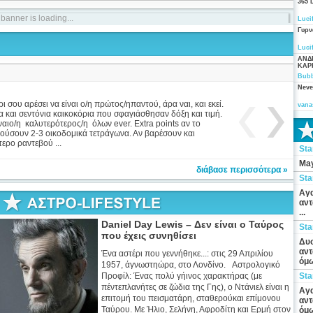
365 
banner is loading...
Luci
Γυρν
Luci
ΑΝΔ
ΚΑΡ
V
Bubb
Neve
S
 σου αρέσει να είναι ο/η πρώτος/ηπαντού, άρα ναι, και εκεί.
vana
α και σεντόνια καικοκόρια που σφαγιάσθησαν δόξη και τιμή.
ίναιο/η καλυτερότερος/η όλων ever. Extra points αν το
ούσουν 2-3 οικοδομικά τετράγωνα. Αν βαρέσουν και
τερο ραντεβού ...
St
May
Σ
διάβασε περισσότερα »
St
Αγα
αντ
...
Daniel Day Lewis – Δεν είναι ο Ταύρος
St
που έχεις συνηθίσει
Δυσ
αντ
Ένα αστέρι που γεννήθηκε...: στις 29 Απριλίου
όμω
1957, άγνωστηώρα, στο Λονδίνο. Αστρολογικό
Προφίλ: Ένας πολύ γήινος χαρακτήρας (με
St
πέντεπλανήτες σε ζώδια της Γης), ο Ντάνιελ είναι η
Αγα
επιτομή του πεισματάρη, σταθερούκαι επίμονου
αντ
Ταύρου. Με Ήλιο, Σελήνη, Αφροδίτη και Ερμή στον
όμω