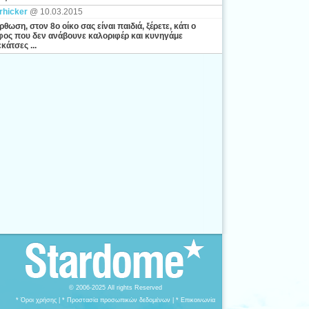
rhicker
@ 10.03.2015
ρθωση, στον 8ο οίκο σας είναι παιδιά, ξέρετε, κάτι ο
ος που δεν ανάβουνε καλοριφέρ και κυνηγάμε
κάτσες ...
© 2006-2025 All rights Reserved
* Όροι χρήσης
|
* Προστασία προσωπικών δεδομένων
|
* Επικοινωνία