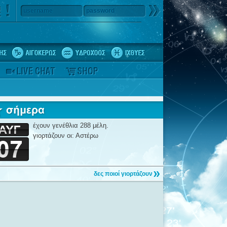
username
password
έχουν γενέθλια 288 μέλη.
γιορτάζουν οι: Αστέρω
δες ποιοί γιορτάζουν