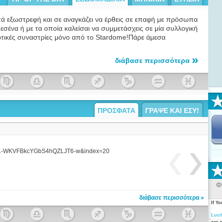
τά εξωστρεφή και σε αναγκάζει να έρθεις σε επαφή με πρόσωπα
σένα ή με τα οποία καλείσαι να συμμετάσχεις σε μία συλλογική
ικές συναστρίες μόνο από το Stardome!Πάρε άμεσα
»
διάβασε περισσότερα
ΠΡΟΣΦΑΤΑ
ΓΡΑΨΕ ΚΑΙ ΕΣΥ!
t=FL-WKVFBkcYGbS4hQZLJT6-w&index=20
W
Φ
Σ
διάβασε περισσότερα »
If Y
Luci