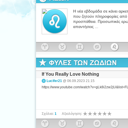
Η νέα εβδομάδα σε κάνει αρκε
που ζητούν πληροφορίες από ε
προσπάθεια. Προσωπικές ερωτ
απαντήσεις ...
If You Really Love Nothing
Lucifer21
@ 06.09.2023 21:15
https://www.youtube.com/watch?v=gLk8i2zw2jU&lis
Σχόλια:
1
Αξιολόγηση: