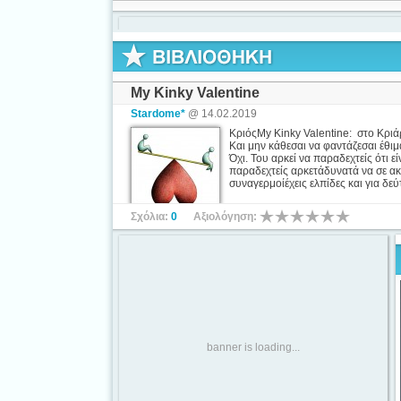
My Kinky Valentine
Stardome*
@ 14.02.2019
ΚριόςMy Kinky Valentine: στο Κριάρι
Και μην κάθεσαι να φαντάζεσαι έθιμ
Όχι. Του αρκεί να παραδεχτείς ότι ε
παραδεχτείς αρκετάδυνατά να σε ακ
συναγερμοίέχεις ελπίδες και για δεύ
Σχόλια:
0
Αξιολόγηση:
banner is loading...