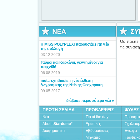
Θα πρέπει 
Η MISS POLYPLEXI παρουσιάζει τη νέα
τις συναστ
της συλλογή
03.12.2020
Ταύροι και Καρκίνοι, γεννημένοι για
παιχνίδι!
06.08.2019
meta-synthesis, η νέα έκθεση
ζωγραφικής της Ντένης Θεοχαράκη
09.05.2017
διάβασε περισσότερα νέα »
ΠΡΩΤΗ ΣΕΛΙΔΑ
ΠΡΟΒΛΕΨΕΙΣ
ΦΥΛΕΣ
Νέα
Tip of the day
Πρόσφα
About
Stardome*
Ερωτικές
Σχολιασ
Διαφημιστείτε
Εβδομαδιαίες
Ενεργά
Μηνιαίες
Γράψε κα